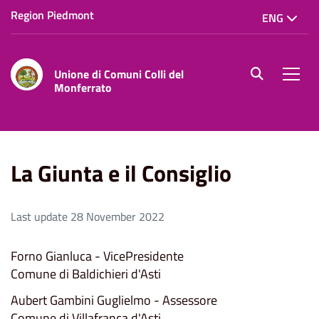
Region Piedmont
ENG
Unione di Comuni Colli del
site.searc
Men
Monferrato
Home
La Giunta e il Consiglio
La Giunta e il Consiglio
Last update 28 November 2022
Forno Gianluca - VicePresidente
Comune di Baldichieri d'Asti
Aubert Gambini Guglielmo - Assessore
Comune di Villafranca d'Asti